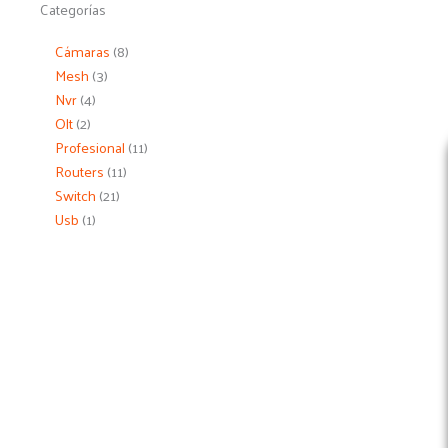
2
4
1
3
21
11
8
11
Categorías
productos
productos
producto
productos
productos
productos
productos
productos
Cámaras
8
Mesh
3
Nvr
4
Olt
2
Profesional
11
Routers
11
Switch
21
Usb
1